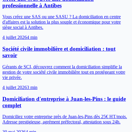
professionnelle à Antibes
Vous créez une SAS ou une SASU ? La domiciliation en centre
d'affaires est la solution la plus souple et économique pour votre
siège social à Antibes.
4 juillet 2026
4
min
Société civile immobilière et domiciliation : tout
savoir
Gérants de SCI, découvrez comment la domiciliation simplifie la
gestion de votre société civile immobilière tout en protégeant votre
vie privée.
4 juillet 2026
3
min
Domiciliation d'entreprise à Juan-les-Pins : le guide
complet
Domiciliez votre entreprise près de Juan-les-Pins dès 25€ HT/mois.
Adresse prestigieuse, agrément préfectoral, attestation sous 24h.
30 mai 2026
4
min