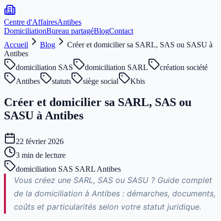
Centre d'Affaires
Antibes
Domiciliation
Bureau partagé
Blog
Contact
Accueil
Blog
Créer et domicilier sa SARL, SAS ou SASU à
Antibes
domiciliation SAS
domiciliation SARL
création société
Antibes
statuts
siège social
Kbis
Créer et domicilier sa SARL, SAS ou
SASU à Antibes
22 février 2026
3
min de lecture
domiciliation SAS SARL Antibes
Vous créez une SARL, SAS ou SASU ? Guide complet
de la domiciliation à Antibes : démarches, documents,
coûts et particularités selon votre statut juridique.