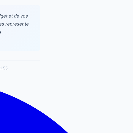
dget et de vos
res représente
s
1 55