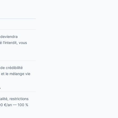
e deviendra
 l'interdit, vous
de crédibilité
, et le mélange vie
?
lité, restrictions
 300 €/an — 100 %