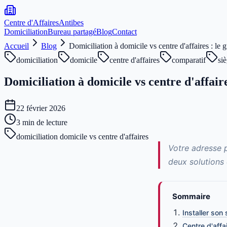
Centre d'Affaires
Antibes
Domiciliation
Bureau partagé
Blog
Contact
Accueil
Blog
Domiciliation à domicile vs centre d'affaires : le 
domiciliation
domicile
centre d'affaires
comparatif
siè
Domiciliation à domicile vs centre d'affaire
22 février 2026
3
min de lecture
domiciliation domicile vs centre d'affaires
Votre adresse 
deux solutions 
Sommaire
Installer son 
Centre d'affai