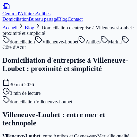
Centre d'Affaires
Antibes
Domiciliation
Bureau partagé
Blog
Contact
Accueil
Blog
Domiciliation d'entreprise à Villeneuve-Loubet :
proximité et simplicité
domiciliation
Villeneuve-Loubet
Antibes
Marina
Côte d'Azur
Domiciliation d'entreprise à Villeneuve-
Loubet : proximité et simplicité
30 mai 2026
3
min de lecture
domiciliation Villeneuve-Loubet
Villeneuve-Loubet : entre mer et
technopole
Villeneuve-Loubet
, entre Antibes et Cagnes-sur-Mer, allie qualité