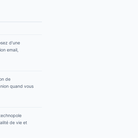
posez d'une
ion email,
ion de
éunion quand vous
 technopole
lité de vie et