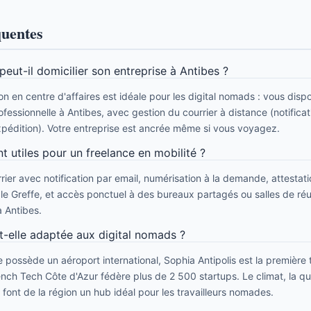
quentes
eut-il domicilier son entreprise à Antibes ?
ion en centre d'affaires est idéale pour les digital nomads : vous dis
ofessionnelle à Antibes, avec gestion du courrier à distance (notificat
xpédition). Votre entreprise est ancrée même si vous voyagez.
t utiles pour un freelance en mobilité ?
ier avec notification par email, numérisation à la demande, attestat
r le Greffe, et accès ponctuel à des bureaux partagés ou salles de r
 Antibes.
t-elle adaptée aux digital nomads ?
e possède un aéroport international, Sophia Antipolis est la première
ench Tech Côte d'Azur fédère plus de 2 500 startups. Le climat, la qua
font de la région un hub idéal pour les travailleurs nomades.