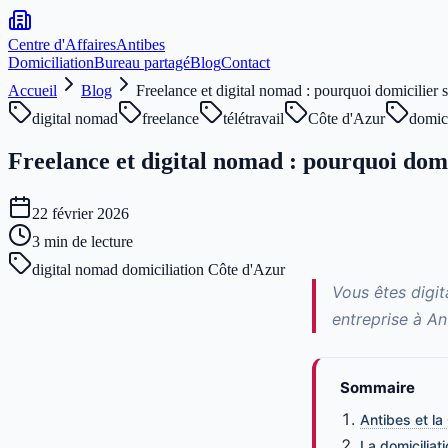
Centre d'Affaires
Antibes
Domiciliation
Bureau partagé
Blog
Contact
Accueil
Blog
Freelance et digital nomad : pourquoi domicilier s
digital nomad
freelance
télétravail
Côte d'Azur
domici
Freelance et digital nomad : pourquoi domic
22 février 2026
3
min de lecture
digital nomad domiciliation Côte d'Azur
Vous êtes digi
entreprise à An
Sommaire
Antibes et la
La domiciliat