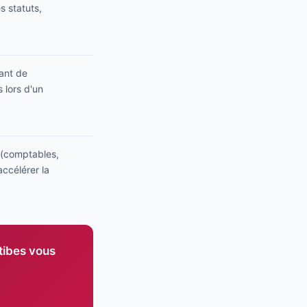
s statuts,
iant de
 lors d'un
 (comptables,
accélérer la
ntibes vous