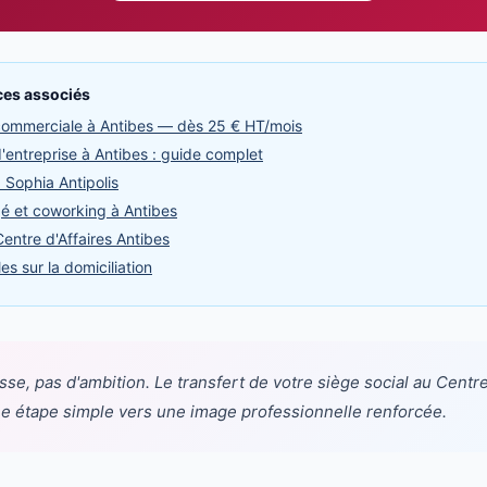
ices associés
 commerciale à Antibes — dès 25 € HT/mois
d'entreprise à Antibes : guide complet
à Sophia Antipolis
é et coworking à Antibes
entre d'Affaires Antibes
es sur la domiciliation
se, pas d'ambition. Le transfert de votre siège social au Centre
ne étape simple vers une image professionnelle renforcée.