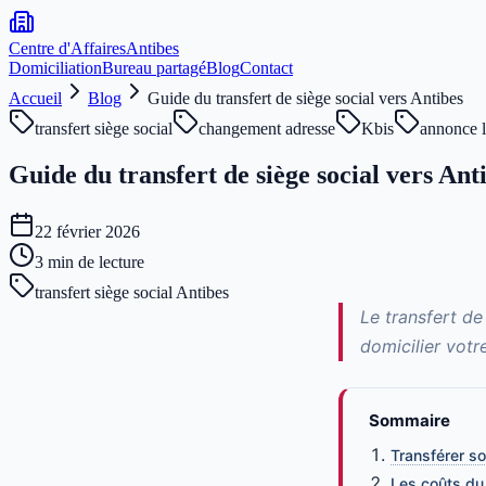
Centre d'Affaires
Antibes
Domiciliation
Bureau partagé
Blog
Contact
Accueil
Blog
Guide du transfert de siège social vers Antibes
transfert siège social
changement adresse
Kbis
annonce l
Guide du transfert de siège social vers Ant
22 février 2026
3
min de lecture
transfert siège social Antibes
Le transfert d
domicilier votr
Sommaire
Transférer so
Les coûts du 