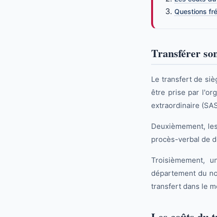
Questions fr
Transférer son
Le transfert de siè
être prise par l'o
extraordinaire (SAS
Deuxièmement, les 
procès-verbal de dé
Troisièmement, u
département du nou
transfert dans le 
Les coûts du t