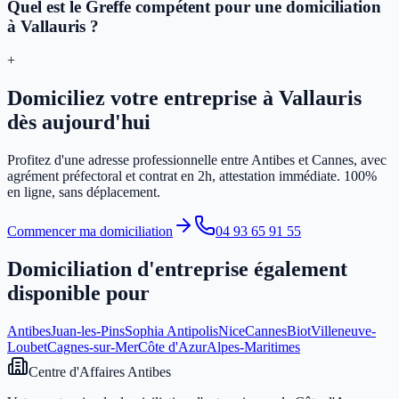
Quel est le Greffe compétent pour une domiciliation
à Vallauris ?
+
Domiciliez votre entreprise à Vallauris
dès aujourd'hui
Profitez d'une adresse professionnelle entre Antibes et Cannes, avec
agrément préfectoral et contrat en 2h, attestation immédiate. 100%
en ligne, sans déplacement.
Commencer ma domiciliation
04 93 65 91 55
Domiciliation d'entreprise également
disponible pour
Antibes
Juan-les-Pins
Sophia Antipolis
Nice
Cannes
Biot
Villeneuve-
Loubet
Cagnes-sur-Mer
Côte d'Azur
Alpes-Maritimes
Centre d'Affaires Antibes