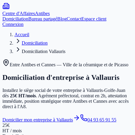
Centre d'Affaires
Antibes
Domiciliation
Bureau partagé
Blog
Contact
Espace client
Connexion
Accueil
Domiciliation
Domiciliation Vallauris
Entre Antibes et Cannes — Ville de la céramique et de Picasso
Domiciliation d'entreprise à
Vallauris
Installez le siège social de votre entreprise à Vallauris-Golfe-Juan
dès
25€ HT/mois
. Agrément préfectoral, contrat en 2h, attestation
immédiate, position stratégique entre Antibes et Cannes avec accès
direct à l'A8.
Domicilier mon entreprise à Vallauris
04 93 65 91 55
25€
HT / mois